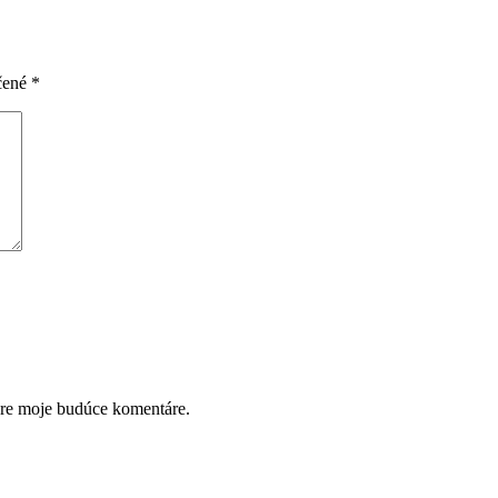
čené
*
pre moje budúce komentáre.