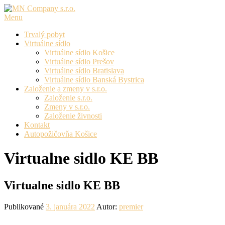
Prejsť
na
Menu
obsah
Trvalý pobyt
Virtuálne sídlo
Virtuálne sídlo Košice
Virtuálne sídlo Prešov
Virtuálne sídlo Bratislava
Virtuálne sídlo Banská Bystrica
Založenie a zmeny v s.r.o.
Založenie s.r.o.
Zmeny v s.r.o.
Založenie živnosti
Kontakt
Autopožičovňa Košice
Virtualne sidlo KE BB
Virtualne sidlo KE BB
Publikované
3. januára 2022
Autor:
premier