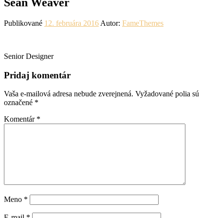
Sean Weaver
Publikované
12. februára 2016
Autor:
FameThemes
Senior Designer
Pridaj komentár
Vaša e-mailová adresa nebude zverejnená.
Vyžadované polia sú
označené
*
Komentár
*
Meno
*
E-mail
*