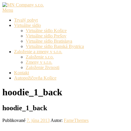
Prejsť
na
Menu
obsah
Trvalý pobyt
Virtuálne sídlo
Virtuálne sídlo Košice
Virtuálne sídlo Prešov
Virtuálne sídlo Bratislava
Virtuálne sídlo Banská Bystrica
Založenie a zmeny v s.r.o.
Založenie s.r.o.
Zmeny v s.r.o.
Založenie živnosti
Kontakt
Autopožičovňa Košice
hoodie_1_back
hoodie_1_back
Publikované
7. júna 2013
Autor:
FameThemes