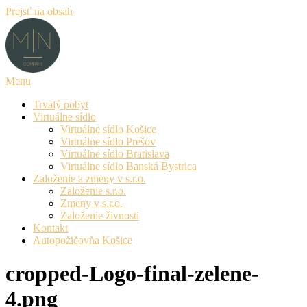
Prejsť na obsah
Menu
Trvalý pobyt
Virtuálne sídlo
Virtuálne sídlo Košice
Virtuálne sídlo Prešov
Virtuálne sídlo Bratislava
Virtuálne sídlo Banská Bystrica
Založenie a zmeny v s.r.o.
Založenie s.r.o.
Zmeny v s.r.o.
Založenie živnosti
Kontakt
Autopožičovňa Košice
cropped-Logo-final-zelene-
4.png