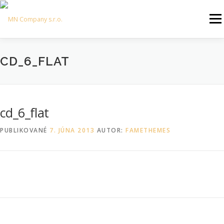
Prejsť
na
Menu
obsah
TRVALÝ POBYT
VIRTUÁLNE SÍDLO
CD_6_FLAT
ZALOŽENIE A ZMENY V S.R.O.
KONTAKT
cd_6_flat
PUBLIKOVANÉ
7. JÚNA 2013
AUTOR:
FAMETHEMES
AUTOPOŽIČOVŇA KOŠICE