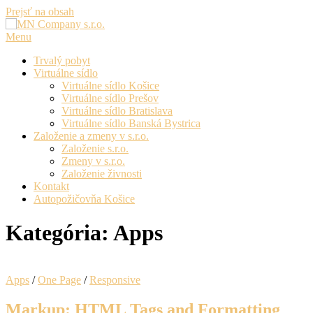
Prejsť na obsah
Menu
Trvalý pobyt
Virtuálne sídlo
Virtuálne sídlo Košice
Virtuálne sídlo Prešov
Virtuálne sídlo Bratislava
Virtuálne sídlo Banská Bystrica
Založenie a zmeny v s.r.o.
Založenie s.r.o.
Zmeny v s.r.o.
Založenie živnosti
Kontakt
Autopožičovňa Košice
Kategória:
Apps
Apps
/
One Page
/
Responsive
Markup: HTML Tags and Formatting