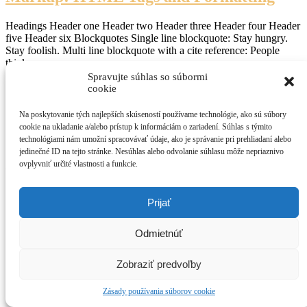
Headings Header one Header two Header three Header four Header
five Header six Blockquotes Single line blockquote: Stay hungry.
Stay foolish. Multi line blockquote with a cite reference: People
think …
Spravujte súhlas so súbormi
cookie
Sociálne siete
Na poskytovanie tých najlepších skúseností používame technológie, ako sú súbory
Autorské práva © 2026 MN Company s.r.o.
–
Tému
OnePress
cookie na ukladanie a/alebo prístup k informáciám o zariadení. Súhlas s týmito
vytvoril FameThemes
technológiami nám umožní spracovávať údaje, ako je správanie pri prehliadaní alebo
jedinečné ID na tejto stránke. Nesúhlas alebo odvolanie súhlasu môže nepriaznivo
Warning
: Undefined array key "popup_cookie_jwkyh" in
ovplyvniť určité vlastnosti a funkcie.
/data/1/e/1e060320-0156-4afd-8bb6-
3e4a27b822ef/kesidlo.sk/web/wp-content/plugins/cardoza-
facebook-like-box/cardoza_facebook_like_box.php
on line
924
Prijať
Odmietnúť
Zobraziť predvoľby
Zásady používania súborov cookie