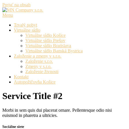
Prejsť na obsah
Menu
Trvalý pobyt
Virtuálne sídlo
Virtuálne sídlo Košice
Virtuálne sídlo Prešov
Virtuálne sídlo Bratislava
Virtuálne sídlo Banská Bystrica
Založenie a zmeny v s.r.o.
Založenie s.r.o.
Zmeny v s.r.o.
Založenie živnosti
Kontakt
Autopožičovňa Košice
Service Title #2
Morbi in sem quis dui placerat ornare. Pellentesque odio nisi
euismod in pharetra a ultricies.
Sociálne siete