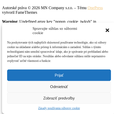
Autorské práva © 2026 MN Company s.r.o.
–
Tému
OnePress
vytvoril FameThemes
Warning
: Undefined array key "popup_cookie_jwkyh" in
/data/1/e/1e060320-0156-4afd-8bb6-
Spravujte súhlas so súbormi
3e4a27b822ef/kesidlo.sk/web/wp-content/plugins/cardoza-
cookie
facebook-like-box/cardoza_facebook_like_box.php
on line
924
Na poskytovanie tých najlepších skúseností používame technológie, ako sú súbory
cookie na ukladanie a/alebo prístup k informáciám o zariadení. Súhlas s týmito
technológiami nám umožní spracovávať údaje, ako je správanie pri prehliadaní alebo
jedinečné ID na tejto stránke. Nesúhlas alebo odvolanie súhlasu môže nepriaznivo
ovplyvniť určité vlastnosti a funkcie.
Prijať
Odmietnúť
Zobraziť predvoľby
Zásady používania súborov cookie