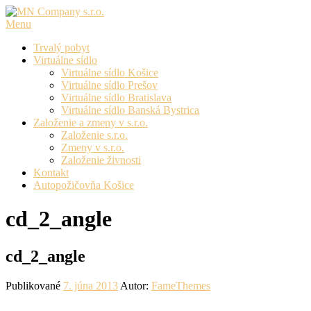
Prejsť
na
Menu
obsah
Trvalý pobyt
Virtuálne sídlo
Virtuálne sídlo Košice
Virtuálne sídlo Prešov
Virtuálne sídlo Bratislava
Virtuálne sídlo Banská Bystrica
Založenie a zmeny v s.r.o.
Založenie s.r.o.
Zmeny v s.r.o.
Založenie živnosti
Kontakt
Autopožičovňa Košice
cd_2_angle
cd_2_angle
Publikované
7. júna 2013
Autor:
FameThemes